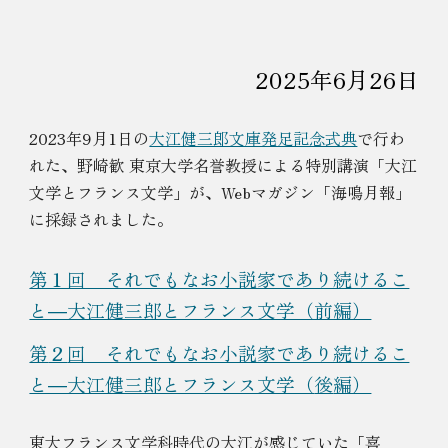
2025年
6
月
26
日
202
3
年
9
月1日
の
大江健三郎文庫発足記念式典
で行わ
れた、
野崎歓 東京大学名誉教授
による特別講演「大江
文学とフランス文学」が、Webマガジン「海鳴月報」
に採録されました。
第１回 それでもなお小説家であり続けるこ
と―大江健三郎とフランス文学（前編）
第
２
回 それでもなお小説家であり続けるこ
と―大江健三郎とフランス文学（
後
編）
東大フランス文学科時代の大江が感じていた「喜