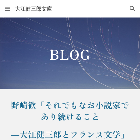
大江健三郎文庫
Skip to main content
Skip to navigation
BLOG
野崎歓「それでもなお小説家で
あり続けること
―大江健三郎とフランス文学」